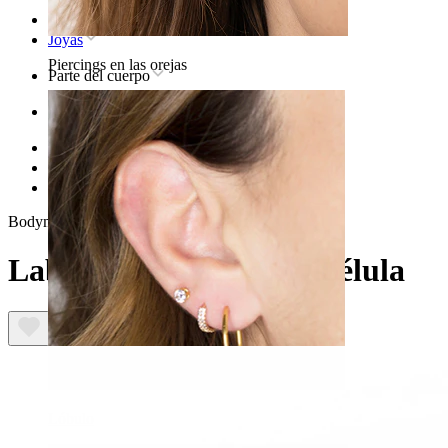
Inicio
Joyas
Piercings en las orejas
Parte del cuerpo
Oreja
Helix
Joya para piercing helix de titanio
Labret de titanio con libélula
Bodymod Trend
Labret de titanio con libélula
Lóbulo