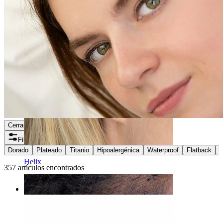
Cerrar
Filtros
Dorado
Plateado
Titanio
Hipoalergénica
Waterproof
Flatback
A
Helix
357 artículos encontrados