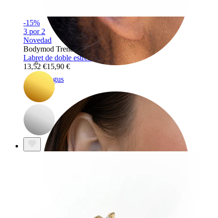
-15%
3 por 2
Novedad
Bodymod Trend
Labret de doble estrella de titanio
13,52 €
15,90 €
Tragus