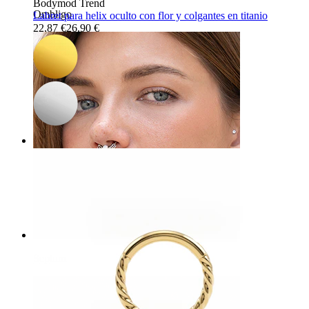
Bodymod Trend
Ombligo
Labret para helix oculto con flor y colgantes en titanio
22,87 €
26,90 €
Septum