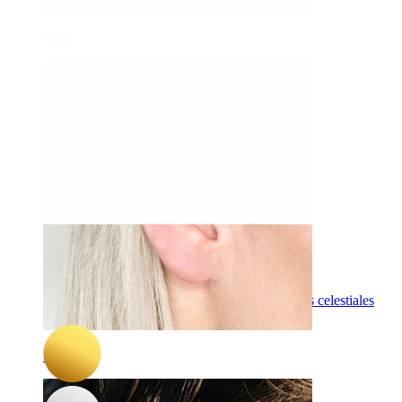
Daith
-15%
3 por 2
Novedad
Bodymod Trend
Labret de titanio para helix oculto con colgantes celestiales
25,42 €
29,90 €
Industrial