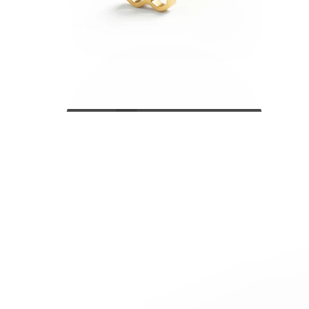
Bodymod Care
Bodymod Premium