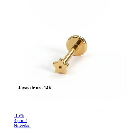
Dilataciones
Joyas de oro 14K
-15%
Compra titanio
3 por 2
Novedad