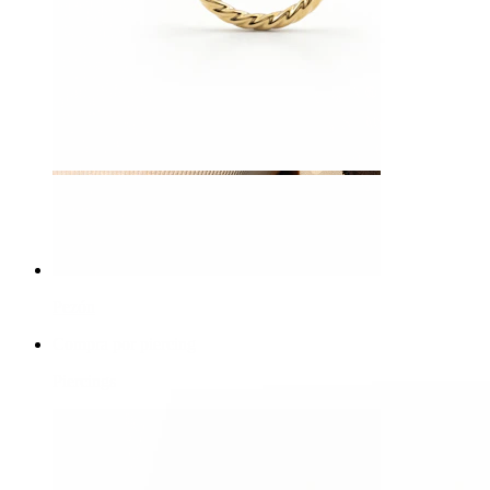
Pezón
Compra por piercing
Piercings