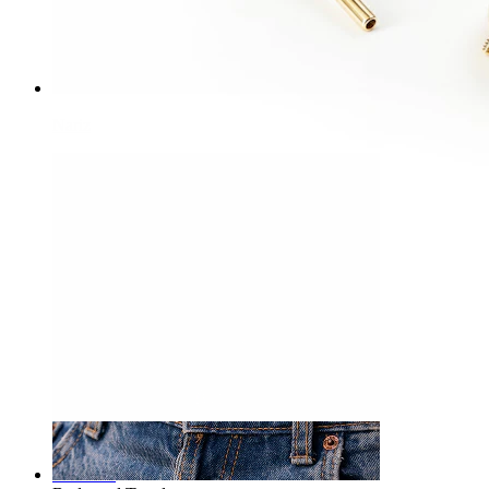
Nariz
-15%
3 por 2
Novedad