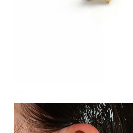
Fake Piercings
-15%
3 por 2
Novedad
Bodymod Trend
Labret de titanio con piedra en forma de rombo