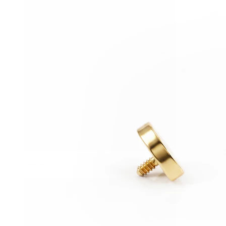
Pezón