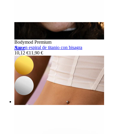
-15%
3 por 2
Novedad
Bodymod Premium
Aro en espiral de titanio con bisagra
Nariz
10,12 €
11,90 €