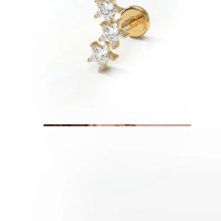
Conch
Daith