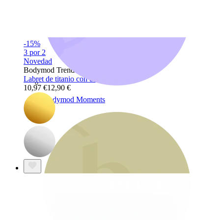
-15%
3 por 2
Novedad
Bodymod Trend
Labret de titanio con diseño de panal
10,97 €
12,90 €
Bodymod Moments