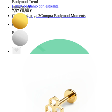
Bodymod Trend
Labret de titanio con estrellita
Novedades
7,57 €
8,90 €
Compra 4, paga 3
Compra Bodymod Moments
Brands
Brands