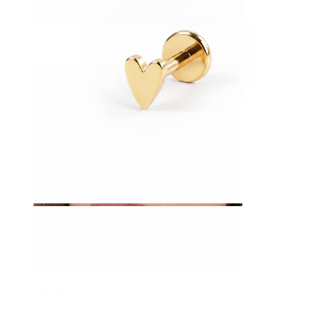
Ombligo
Septum