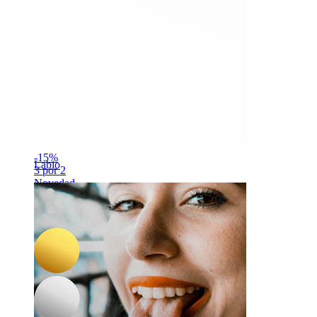
-15%
Labio
3 por 2
Novedad
Bodymod Trend
Labret de titanio corazón mini
8,42 €
9,90 €