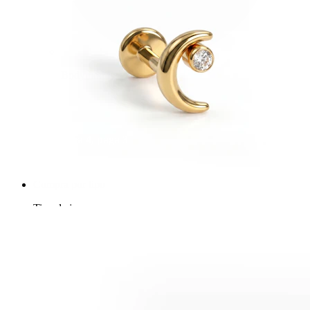
Bodymod Essentials
Compra 4, paga 3
Compra por tipo
Tipo de joya