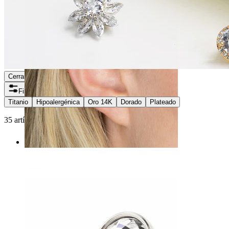
Cerrar
Filtros
Titanio
Hipoalergénica
Oro 14K
Dorado
Plateado
35 artículos encontrados
Helix