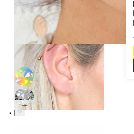
Daith
-15%
Bodymod Moments
Joya para microdermal en varios colores
5,02 €
5,90 €
Industrial