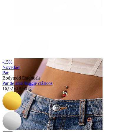
Nariz
-15%
Novedad
Par
Bodymod Essentials
Par de aros huggie clásicos
16,92 €
19,90 €