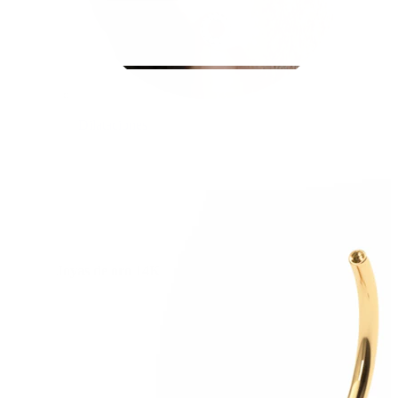
Dilataciones
Joyas de oro 14K
Compra titanio