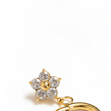
Conch
Daith