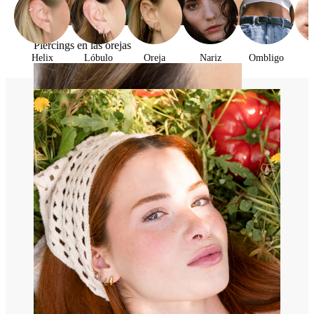
Piercings en las orejas
Helix
Lóbulo
Oreja
Nariz
Ombligo
S
Lóbulo