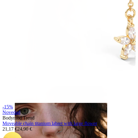
Oreja
-15%
Novedad
Bodymod Trend
Moveable chain titanium labret with large flower
21,17 €
24,90 €