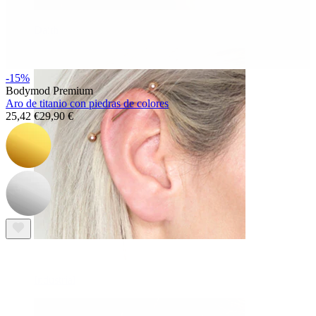
Daith
-15%
Bodymod Premium
Aro de titanio con piedras de colores
25,42 €
29,90 €
Industrial