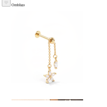
Ombligo
Septum