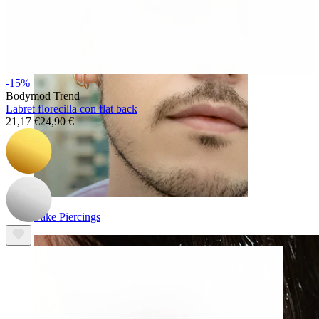
-15%
Bodymod Trend
Labret florecilla con flat back
21,17 €
24,90 €
Fake Piercings