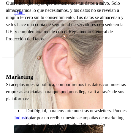
Queremos que sepas que mantenemos tus datos a salvo. Solo
almacenamos lo que necesitamos, y tus datos no se revelan a
Daith
ningún tercero sin tu consentimiento. Tus datos se almacenan y
se les hace una copia de seguridad en servidores con sede en la
UE, y cumplen totalmente con el Reglamento General de
Protección de Datos.
Marketing
Si aceptas nuestra política, compartiremos tus datos con nuestras
empresas asociadas para que podamos llegar a ti a través de sus
plataformas:
DotDigital, para enviarte nuestras newsletters. Puedes
Industrial
optar por no recibir nuestras campañas de marketing
al registrarte, en el apartado “Mi cuenta” o
directamente desde tu email.