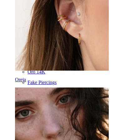
Pezón
Industrial
Dermales
Helix
Oreja
Septum
Oro 14K
Oreja
Fake Piercings
Labrets
Lengua
Nariz
Tragus
Barras