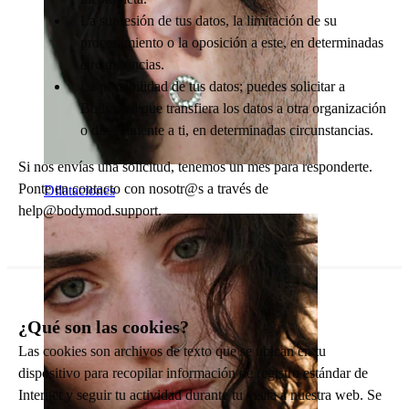
La supresión de tus datos, la limitación de su
procesamiento o la oposición a este, en determinadas
circunstancias.
La portabilidad de tus datos; puedes solicitar a
Bodymod que transfiera los datos a otra organización
o directamente a ti, en determinadas circunstancias.
Si nos envías una solicitud, tenemos un mes para responderte.
Ponte en contacto con nosotr@s a través de
Dilataciones
help@bodymod.support
.
¿Qué son las cookies?
Las cookies son archivos de texto que se ubican en tu
dispositivo para recopilar información de registro estándar de
Internet y seguir tu actividad durante tu visita a nuestra web. Se