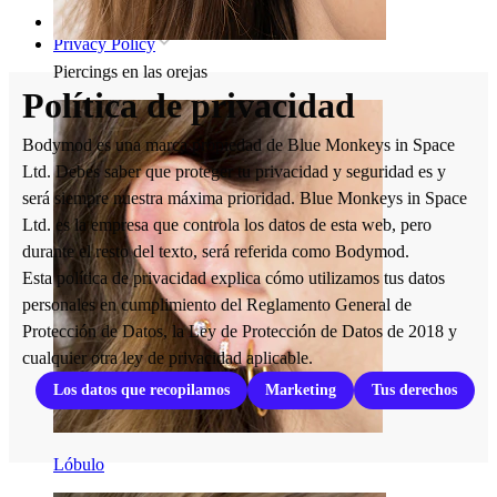
Inicio
Privacy Policy
Piercings en las orejas
Política de privacidad
Bodymod es una marca propiedad de Blue Monkeys in Space
Ltd. Debes saber que proteger tu privacidad y seguridad es y
será siempre nuestra máxima prioridad. Blue Monkeys in Space
Ltd. es la empresa que controla los datos de esta web, pero
durante el resto del texto, será referida como Bodymod.
Esta política de privacidad explica cómo utilizamos tus datos
personales en cumplimiento del Reglamento General de
Protección de Datos, la Ley de Protección de Datos de 2018 y
cualquier otra ley de privacidad aplicable.
Los datos que recopilamos
Marketing
Tus derechos
Lóbulo