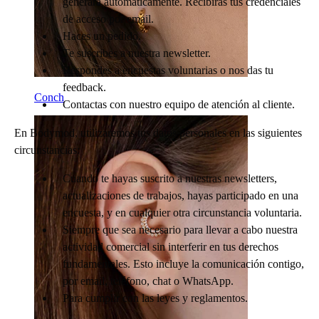
generará automáticamente. Recibirás tus credenciales
de acceso por email.
Haces un pedido.
Te suscribes a nuestra newsletter.
Respondes a encuestas voluntarias o nos das tu
feedback.
Conch
Contactas con nuestro equipo de atención al cliente.
En Bodymod, utilizaremos tus datos personales en las siguientes
circunstancias:
Cuando te hayas suscrito a nuestras newsletters,
actualizaciones de trabajos, hayas participado en una
encuesta, y en cualquier otra circunstancia voluntaria.
Siempre que sea necesario para llevar a cabo nuestra
actividad comercial sin interferir en tus derechos
fundamentales. Esto incluye la comunicación contigo,
por email, teléfono, chat o WhatsApp.
Para cumplir con las leyes y reglamentos.