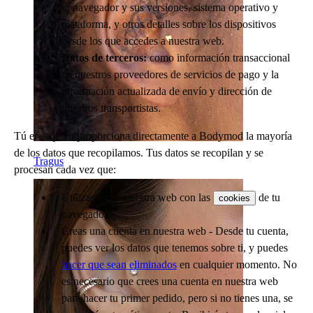
tu navegador y sus versiones, sistema operativo y
plataforma, y otros detalles sobre los dispositivos
desde los que accedes a nuestra web.
Datos de terceros:
como información transaccional
de nuestros proveedores de servicios de pago y la
información actualizada de envío y dirección de
nuestros transportistas.
Tú eres quien proporciona directamente a Bodymod la mayoría
de los datos que recopilamos. Tus datos se recopilan y se
Tragus
procesan cada vez que:
Utilizas o ves nuestra web con las
de tu
cookies
navegador.
Creas una cuenta en nuestra web - Desde tu cuenta,
puedes ver los datos que tenemos sobre ti, y puedes
hacer que sean eliminados
en cualquier momento. No
es necesario que crees una cuenta en nuestra web
para hacer tu primer pedido, pero si no tienes una, se