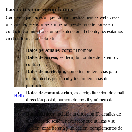
Los datos que recopilamos
Cada vez que haces un pedido en nuestras tiendas web, creas
una cuenta, te suscribes a nuestra newsletter o te pones en
contacto con nuestro equipo de atención al cliente, necesitamos
cierta información sobre ti:
Datos personales
, como tu nombre.
Datos de acceso
, es decir, tu nombre de usuario y
contraseña.
Datos de marketing
, como tus preferencias para
recibir alertas por email y tus preferencias de
productos.
Datos de comunicación
, es decir, dirección de email,
Helix
dirección postal, número de móvil y número de
teléfono.
Datos técnicos
, incluida tu dirección IP, detalles de
tus inicios de sesión, navegador que utilizas y su
versión, zona horaria y ubicación, complementos de