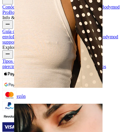
Conócenos
Blog
Términos & condiciones
Contáctanos
Bodymod
Pro
Bodymod Creators
Valoraciones Bodymod
Info & ayuda
Guía de tamaños
Seguimiento de envío
Información de
envío
Devoluciones & cancelaciones
Pagos
Mi cuenta
Bodymod
support
Explora
Tipos de joyas para piercings
Materiales de joyas para
piercings
Problemas frecuentes con Piercings y cuidados
Pezón