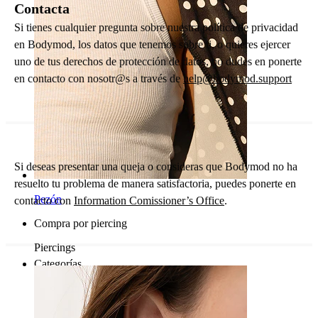
Contacta
Si tienes cualquier pregunta sobre nuestra política de privacidad
en Bodymod, los datos que tenemos sobre ti, o quieres ejercer
uno de tus derechos de protección de datos, no dudes en ponerte
en contacto con nosotr@s a través de
help@bodymod.support
Si deseas presentar una queja o consideras que Bodymod no ha
resuelto tu problema de manera satisfactoria, puedes ponerte en
Pezón
contacto con
Information Comissioner’s Office
.
Compra por piercing
Piercings
Categorías
Ombligo
Labio