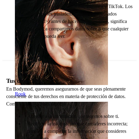
Google, Facebook, Snapchat, Pinterest y TikTok. Los
datos que les traslademos serán enmascarados
(<hashed>) antes de hacerlo. En resumen, significa
que nunca compartimos datos sobre ti que cualquier
humano pueda leer.
Tus derechos
En Bodymod, queremos asegurarnos de que seas plenamente
Rook
consciente de tus derechos en materia de protección de datos.
Como usuari@, tienes derecho a:
Acceder a la información que tenemos sobre ti.
Rectificar la información que consideres incorrecta;
también a completar la información que consideres
incompleta.