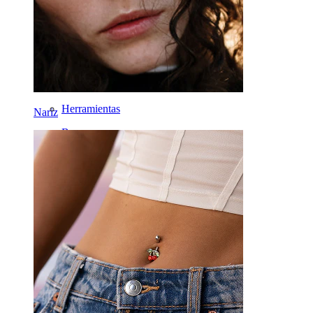
Rook
Daith
Herraduras
Aros
Herramientas
Nariz
Bananas
Lóbulo
Titanio