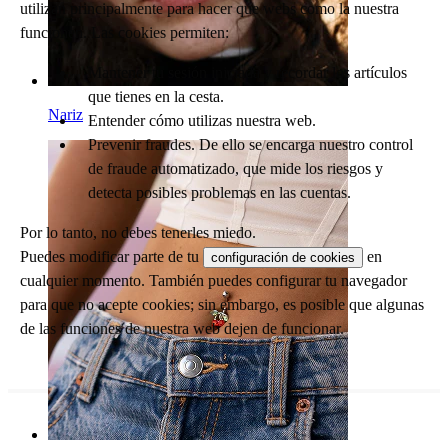
utilizan principalmente para hacer que webs como la nuestra
funcionen. Las cookies permiten:
Mantener tu sesión iniciada y recordar los artículos
que tienes en la cesta.
Nariz
Entender cómo utilizas nuestra web.
Prevenir fraudes. De ello se encarga nuestro control
de fraude automatizado, que mide los riesgos y
detecta posibles problemas en las cuentas.
Por lo tanto, no debes tenerles miedo.
Puedes modificar parte de tu
en
configuración de cookies
cualquier momento. También puedes configurar tu navegador
para que no acepte cookies; sin embargo, es posible que algunas
de las funciones de nuestra web dejen de funcionar.