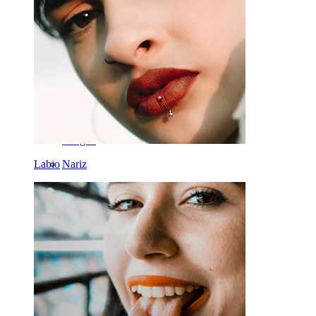
Oreja
Septum
Oro 14K
Fake Piercings
Labrets
Lengua
Labio
Nariz
Tragus
Barras
Rook
Daith
Herraduras
Aros