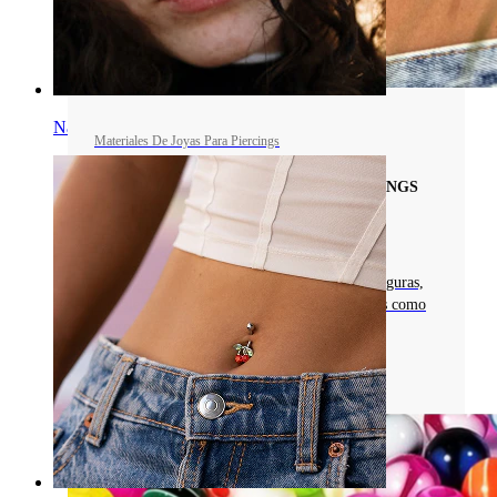
Nariz
Materiales De Joyas Para Piercings
POR QUÉ ELEGIR JOYAS PARA PIERCINGS
DE TITANIO: BENEFICIOS, TIPS PARA
CUIDADOS, Y CONSEJOS EXPERTOS
Descubre las joyas para piercings de titanio: seguras,
hipoalergénicas y disponibles en varios colores como
el oro circón y blackline.
Leer más