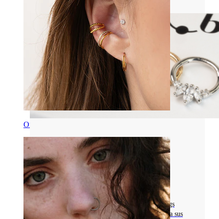
Oreja
Materiales De Joyas Para Piercings
LA GUÍA DEFINITIVA DE LAS JOYAS
CHAPADAS EN ORO - BENEFICIOS,
CUIDADOS Y DURABILIDAD
Descubre las ventajas de las joyas para piercings
chapadas en oro, su durabilidad y consejos para sus