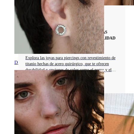
Materiales De Joyas Para Piercings
REVESTIMIENTO DE TITANIO EN JOYAS
PARA PIERCINGS: COLORES, DURABILIDAD
Y USO
Explora las joyas para piercings con revestimiento de
Dilataciones
titanio hechas de acero quirúrgico, que te ofrecen
durabilidad y opciones de color como el negro y el
dorado
Leer más