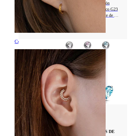
Descubre los piercings de oro circón: una opción
duradera y sin níquel hecha de titanio quirúrgico G23
con un revestimiento de PVD dorado. ¡Entérate de por
qué es ideal para piercings recién hechos!
Leer más
Conch
Materiales De Joyas Para Piercings
EXPLORA LAS JOYAS PARA PIERCINGS DE