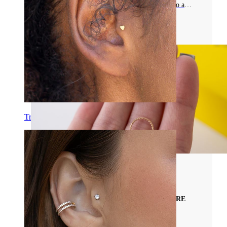
óxido. Perfecto para labrets, aros y barras, pero a
evitar si se sufre alergia al níquel.
Leer más
Tragus
Materiales De Joyas Para Piercings
TODO LO QUE NECESITAS SABER SOBRE
LOS PIERCINGS DE ORO CIRCÓN