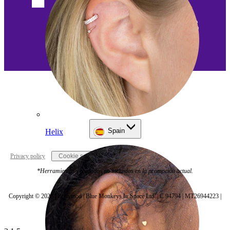
Spain
Helix
Privacy policy
Cookie settings
*Herramientas y cuidados no incluidos en la promoción actual.
Copyright © 2026 | Bodymod | Blue Monkeys In Space Ltd. | C 94794 | MT26944223 |