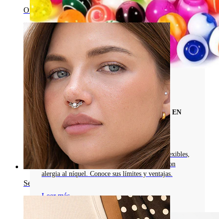
Ombligo
Materiales De Joyas Para Piercings
CONOCE LAS JOYAS PARA PIERCINGS EN
ACRÍLICO: PROS, CONTRAS Y
PRECAUCIONES DE SEGURIDAD
Explora las joyas para piercings de acrílico: flexibles,
coloridas, ideales para piercings cicatrizados con
alergia al níquel. Conoce sus límites y ventajas.
Septum
Leer más