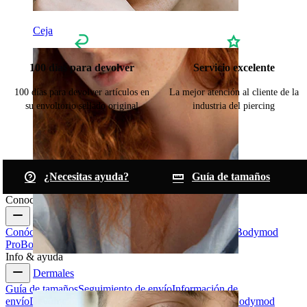
Ceja
100 días para devolver
Servicio excelente
100 días para devolver artículos en
La mejor atención al cliente de la
su envoltorio sellado original
industria del piercing
¿Necesitas ayuda?
Guía de tamaños
Conoce Bodymod
Conócenos
Blog
Términos & condiciones
Contáctanos
Bodymod
Pro
Bodymod Creators
Valoraciones Bodymod
Info & ayuda
Dermales
Guía de tamaños
Seguimiento de envío
Información de
envío
Devoluciones & cancelaciones
Pagos
Mi cuenta
Bodymod