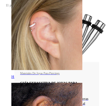
11 posts
Materiales De Joyas Para Piercings
Helix
GUÍA EXHAUSTIVA DE JOYAS PARA
PIERCINGS DE ACERO QUIRÚRGICO
Descubre las ventajas del acero quirúrgico en joyas
para piercings: asequible, brillante y resistente al