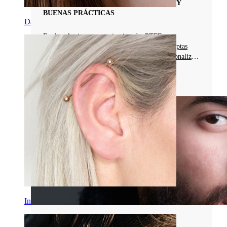
PTFE: COMPOSICIÓN, VERSATILIDAD Y
BUENAS PRÁCTICAS
Daith
Explora las joyas para piercingsd e PTFE
(politetrafluoroetileno): flexibles, sin níquel, aptas
para procedimientos médicos y fáciles de personalizar.
¡Entérate de más!
Leer más
Industrial