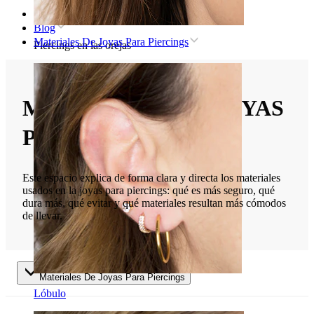
Inicio
Blog
Materiales De Joyas Para Piercings
Piercings en las orejas
MATERIALES DE JOYAS
PARA PIERCINGS
Este espacio explica de forma clara y directa los materiales
usados en la joyas para piercings: qué es más seguro, qué
dura más, qué evitar y qué materiales resultan más cómodos
de llevar.
Materiales De Joyas Para Piercings
Lóbulo