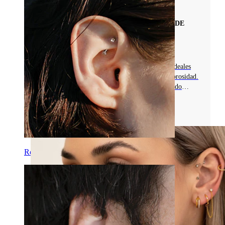
Materiales De Joyas Para Piercings
GUÍA DETALLADA DE LOS PIERCINGS DE
MADERA: ESTILOS, BENEFICIOS Y
MANTENIMIENTO
Descubre las joyas de madera para piercings, ideales
para piercings cicatrizados por su ligereza y porosidad.
Entérate de ventajas, tips para cuidados y cuándo
evitar su uso.
Leer más
Rook