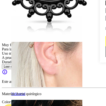
Daith
Muy fácil
Para la mayoría de tipos de piel
Uso moderado
A prueba de salpicaduras
Duradera
Leer más
Este artículo ya no está disponible.
Material:
Acero quirúrgico
Industrial
Color
: