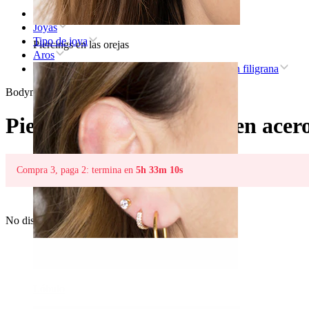
Inicio
Joyas
Tipo de joya
Piercings en las orejas
Aros
Piercing para el septum en acero quirúrgico con filigrana
Bodymod Trend
Piercing para el septum en acero
Compra 3, paga 2: termina en
5h 33m 10s
No disponible
Lóbulo