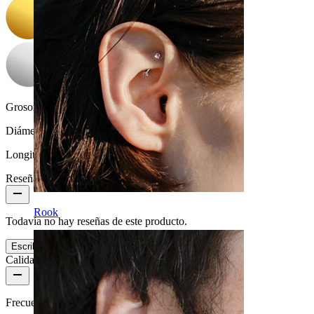
Grosor de barra:
1,2 mm
Diámetro:
10 mm
Longitud:
6 mm
Reseñas del producto
Rook
Todavía no hay reseñas de este producto.
Escribe una valoración
Calidad del producto
Frecuencia de uso