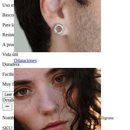
Uso moderado
Biocompatibilidad
Para la mayoría de tipos de piel
Resistencia al agua
A prueba de salpicaduras
Vida útil
Dilataciones
Duradera
Facilidad de uso
Muy fácil
Leer más
Detalles del producto
Nombre:
Piercing para el septum en acero quirúrgico con filigrana
SKU:
Nose-119