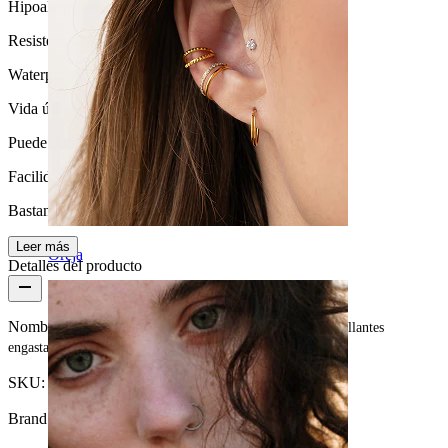
Hipoalergénica
Resistencia al agua
Waterproof
Vida útil
Puede durar toda la vida
Facilidad de uso
Bastante fácil
Leer más
Oreja
Detalles del producto
Nombre:
Piercing para el pezón de titanio sin rosca con brillantes
engastados
SKU:
Nipple-100
Brand:
Bodymod Premium