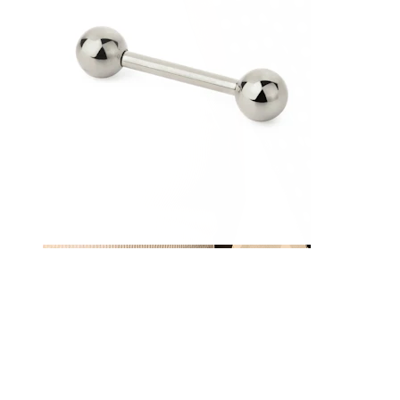
Pezón