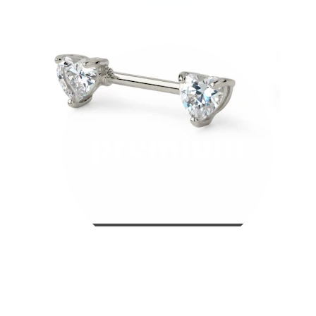
Bodymod Care
Bodymod Premium