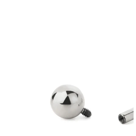
Dilataciones
Joyas de oro 14K
Compra titanio