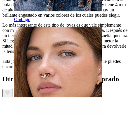
bola del extremo. La bola es plana por la parte trasera y tiene 4 mm
de alto y 6 mm de diámetro. En el centro de la esfera, hay un
brillante engastado en varios colores de los cuales puedes elegir.
Ombligo
Lo más interesante de este tipo de joyas es que vale simplemente
con meter la clavija en la barra para que quede ajustada. Después de
un tiempo, cuanto más metas y saques la clavija, más suelta quedará.
Si llega un día en el que está demasiado suelta, puedes meter la
mitad de la clavija en la barra y doblarla un poquito para devolverle
la tensión.
Esta joya es de titanio, uno de los mejores materiales que puedes
encontrar para joyas para piercings.
Otras personas también han comprado
Septum