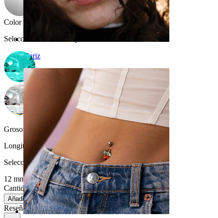
Color de la piedra
:
Selecciona Color de la piedra
Nariz
Grosor de barra:
1,6 mm
Longitud
:
Selecciona Longitud
12 mm
14 mm
Cantidad: 1
Cambio
Añadir a la bolsa
Reseñas del producto