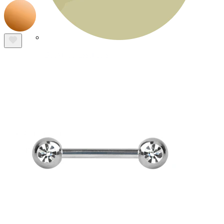
Bodymod Essentials
Compra 4, paga 3
Compra por tipo
Tipo de joya