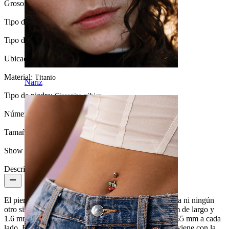
Grosor de barra:
1,6 mm
Tipo de cierre:
Push-in
Tipo de joya:
Barra
Ubicación:
Pezón
Material:
Titanio
Nariz
Tipo de piedra:
Circonita cúbica
Número de unidades:
1
Tamaño de la bola:
6 mm
Show pair option:
Sí
Descripción
El piercing para el pezón que ves aquí no tiene ni rosca ni ningún
otro sistema de cierre. Consiste en una barra de 14 mm de largo y
1.6 mm de grosor que tiene un pequeño agujero de 0.55 mm a cada
lado. En ese agujero se coloca la pequeña clavija que viene con la