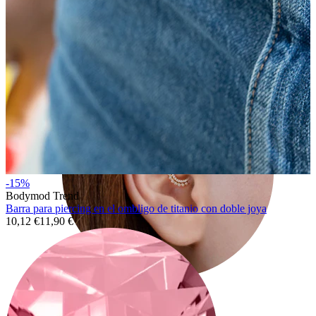
Conch
-15%
Bodymod Trend
Barra para piercing en el ombligo de titanio con doble joya
10,12 €
11,90 €
Daith