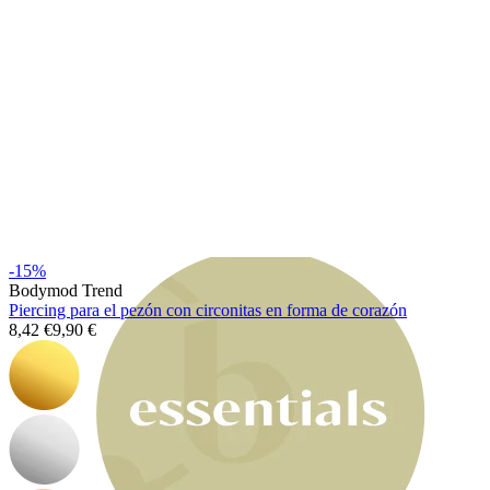
Bodymod Moments
-15%
Bodymod Trend
Piercing para el pezón con circonitas en forma de corazón
8,42 €
9,90 €