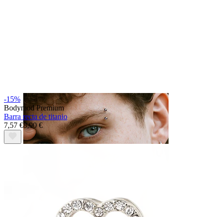
Lengua
-15%
Bodymod Premium
Barra recta de titanio
7,57 €
8,90 €