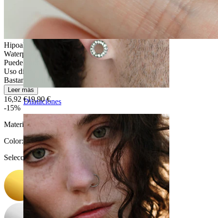
Hipoalergénica
Waterproof
Puede durar toda la vida
Uso diario
Bastante fácil
Leer más
16,92 €
19,90 €
Dilataciones
-15%
Material:
Titanio
Color
:
Selecciona Color