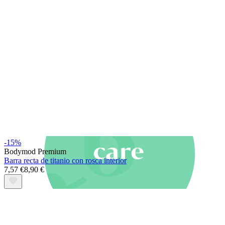
Novedades
Compra 4, paga 3
Compra Bodymod Moments
Brands
Brands
-15%
Bodymod Premium
Barra recta de titanio con rosca interior
7,57 €
8,90 €