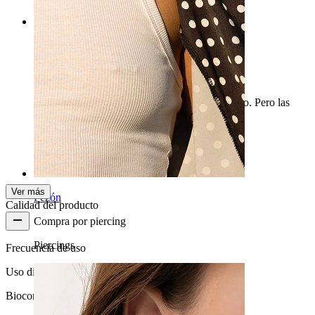
Rating
Grande
Las bolitas son muy grandes. Brillan muy bonito. Pero las
encuentro demasiado grandes para un pezón.
Anouk
Compra verificada
Traducido con IA
Ver original
Ver más
Pezón
Calidad del producto
Compra por piercing
Piercings
Frecuencia de uso
Uso diario
Biocompatibilidad