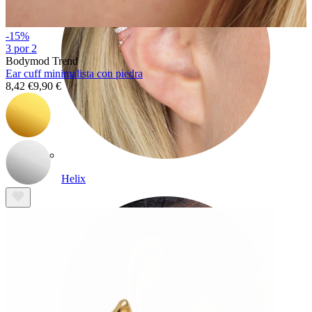
-15%
3 por 2
Bodymod Trend
Ear cuff minimalista con piedra
8,42 €
9,90 €
Helix