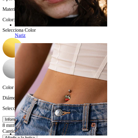
Material:
Latón
Color
:
Selecciona Color
Nariz
Color de la piedra:
Transparente
Diámetro
:
Selecciona Diámetro
Información de tamaños
8 mm
9 mm
Cantidad: 1
Cambio
Añadir a la bolsa