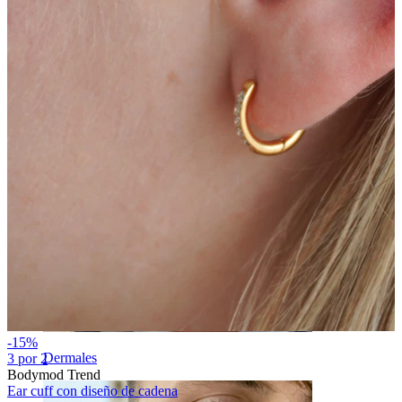
Ceja
-15%
Dermales
3 por 2
Bodymod Trend
Ear cuff con diseño de cadena