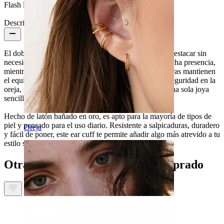
Flash label:
3 por 2
Descripción
El doble ear cuff grueso con piedras está hecho para destacar sin
necesidad de piercing. Su forma más gruesa le da mucha presencia,
mientras que los detalles en piedra con engaste de garras mantienen
el equilibrio en la joya. Diseñado para sujetarse con seguridad en la
oreja, te ofrece el
look
de piercings superpuestos en una sola joya
sencilla. Disponible en tonos dorado y plateado.
Hecho de latón bañado en oro, es apto para la mayoría de tipos de
piel y pensado para el uso diario. Resistente a salpicaduras, duradero
Oreja
y fácil de poner, este ear cuff te permite añadir algo más atrevido a tu
estilo sin compromiso.
Otras personas también han comprado