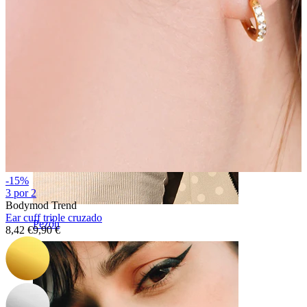
-15%
3 por 2
Bodymod Trend
Ear cuff triple cruzado
Pezón
8,42 €
9,90 €