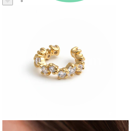
Bodymod Care
Bodymod Premium