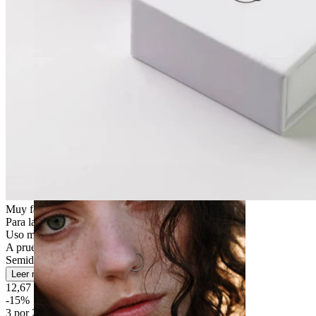
Dilataciones
Muy fácil
Para la mayoría de tipos de piel
Uso moderado
A prueba de salpicaduras
Semiduradera
Leer más
12,67 €
14,90 €
-15%
3 por 2