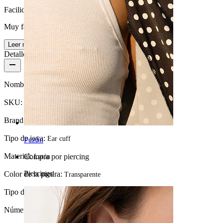
Facilidad de uso
Muy fácil
Leer más
Detalles del producto
Nombre:
Doble ear cuff grueso con piedras
SKU:
Earcuff-03
Brand:
Bodymod Trend
Tipo de joya:
Ear cuff
Pezón
Material:
Compra por piercing
Latón
Piercings
Color de la piedra:
Transparente
Tipo de piedra:
Circonita cúbica
Número de unidades:
1