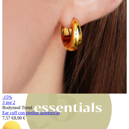
Bodymod Moments
-15%
3 por 2
Bodymod Trend
Ear cuff con piedras asimétricas
7,57 €
8,90 €