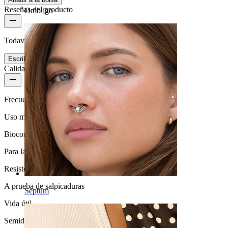
Reseñas del producto
Ombligo
Todavía no hay reseñas de este producto.
Escribe una valoración
Calidad del producto
Frecuencia de uso
Uso moderado
Biocompatibilidad
Para la mayoría de tipos de piel
Resistencia al agua
A prueba de salpicaduras
Septum
Vida útil
Semiduradera