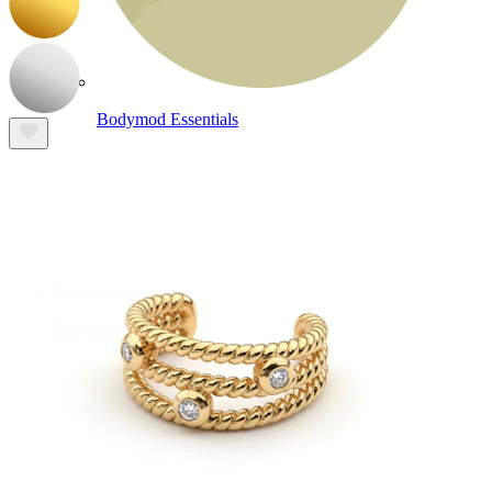
Bodymod Essentials
Compra 4, paga 3
Compra por tipo
Tipo de joya