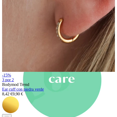
Novedades
Compra 4, paga 3
Compra Bodymod Moments
Brands
Brands
-15%
3 por 2
Bodymod Trend
Ear cuff con piedra verde
8,42 €
9,90 €