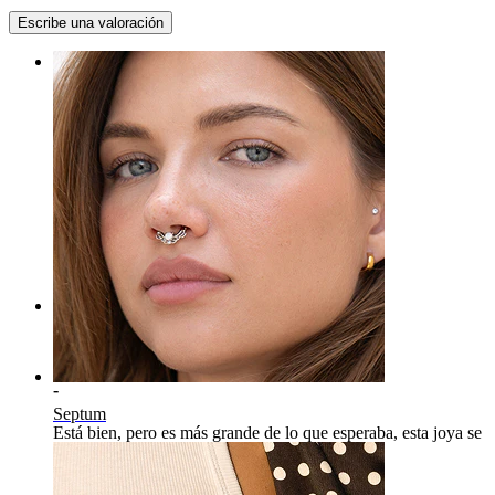
Ombligo
Escribe una valoración
Rating
Pregunta
¿habrá alguna vez también en negro?
Nick
Compra verificada
Traducido con IA
Ver original
Rating
-
Septum
Está bien, pero es más grande de lo que esperaba, esta joya se
ve gigante en mi nariz.
Mariana
Compra verificada