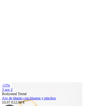
Bodymod Essentials
Compra 4, paga 3
Compra por tipo
Tipo de joya
-15%
3 por 2
Bodymod Trend
Aro de titanio con bisagra y pinchos
10,97 €
12,90 €