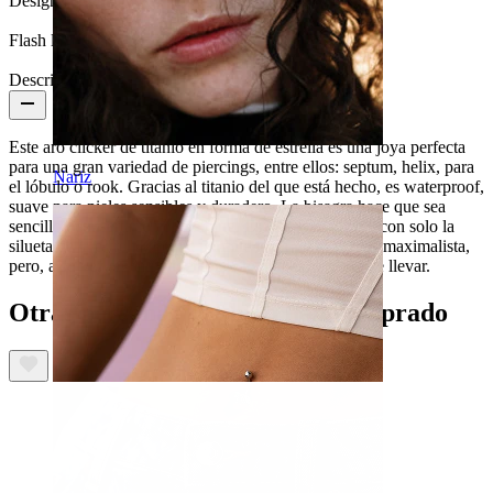
Design Height:
16 mm
Flash label:
3 por 2
Descripción
Este aro clicker de titanio en forma de estrella es una joya perfecta
para una gran variedad de piercings, entre ellos: septum, helix, para
Nariz
el lóbulo o rook. Gracias al titanio del que está hecho, es waterproof,
suave para pieles sensibles y duradero. La bisagra hace que sea
sencillo de insertar en el piercing. Es una joya hueca, con solo la
silueta de la estrella, lo que permite tener un look más maximalista,
pero, a su vez, es muy ligera, por lo que es cómoda de llevar.
Otras personas también han comprado