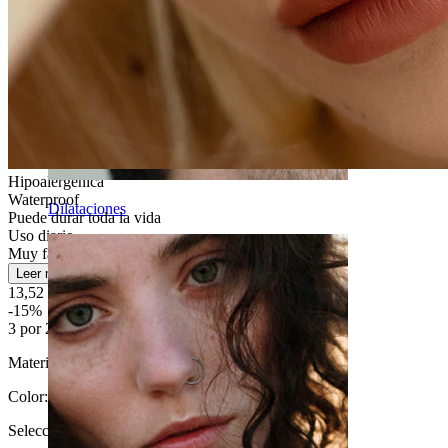
Hipoalergénica
Waterproof
Dilataciones
Puede durar toda la vida
Uso diario
Muy fácil
Leer más
13,52 €
15,90 €
-15%
3 por 2
Material:
Titanio
Color
:
Selecciona Color