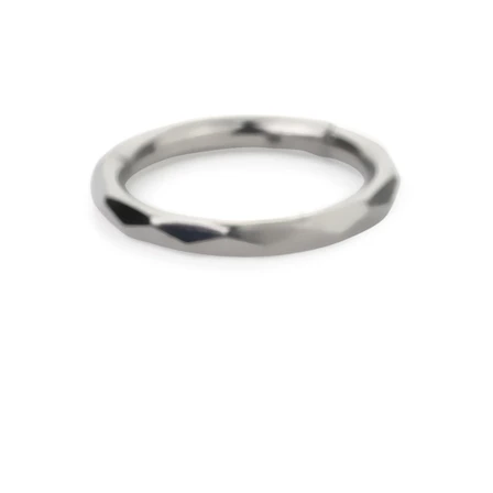
Pezón