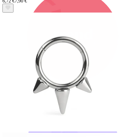
6,72 €
7,90 €
Bodymod Trend