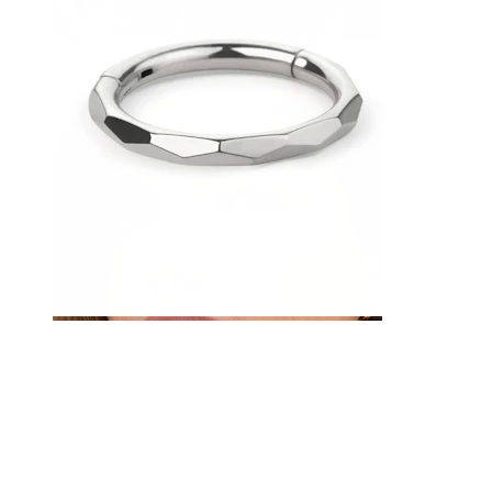
Ombligo
Septum