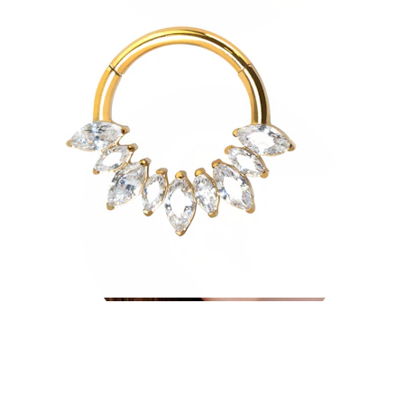
Conch
Daith