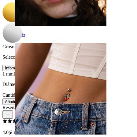
Nariz
Grosor de barra
:
Selecciona Grosor de barra
Información de tamaños
1 mm
1,2 mm
Diámetro:
8 mm
Cantidad: 1
Cambio
Añadir a la bolsa
Reseñas del producto
4.0
(2 reseñas)