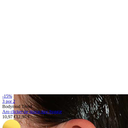
Fake Piercings
-15%
3 por 2
Bodymod Trend
Aro clicker de titanio tipo huggie
10,97 €
12,90 €