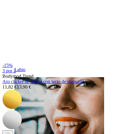
-15%
Labio
3 por 2
Bodymod Trend
Aro clicker de titanio con tacto de diamante
11,82 €
13,90 €