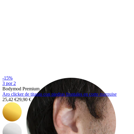
Rook
-15%
3 por 2
Bodymod Premium
Aro clicker de titanio con piedras frontales en corte marquise
25,42 €
29,90 €