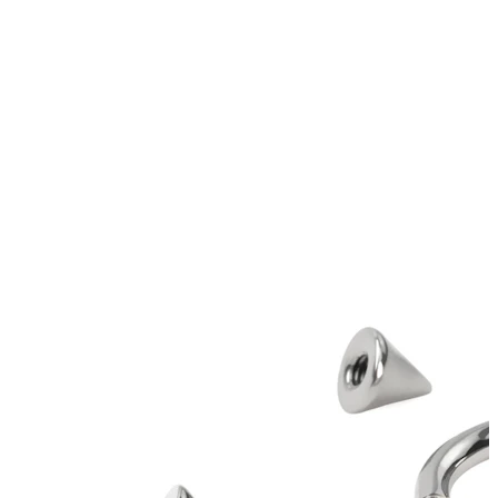
Novedades
Compra 4, paga 3
Compra Bodymod Moments
Brands
Brands