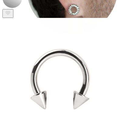
Dilataciones
Joyas de oro 14K
Compra titanio