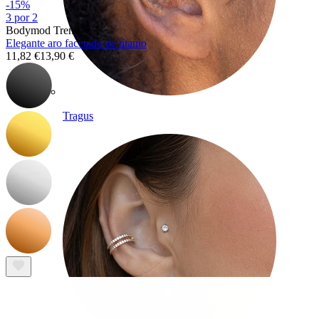
-15%
3 por 2
Bodymod Trend
Elegante aro facetado de titanio
11,82 €
13,90 €
Tragus