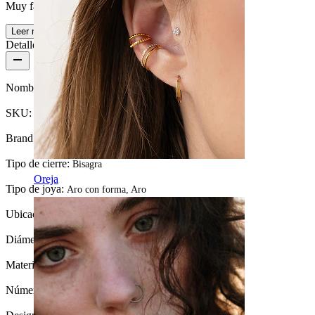
Muy fácil
Leer más
Detalles del producto
Nombre:
Aro clicker de titanio en forma de estrella
SKU:
Ring-240
Brand:
Bodymod Trend
Tipo de cierre:
Bisagra
Oreja
Tipo de joya:
Aro con forma, Aro
Ubicación:
Tragus, Septum, Rook, Lóbulo, Daith
Diámetro:
8 mm
Material:
Titanio
Número de unidades:
1