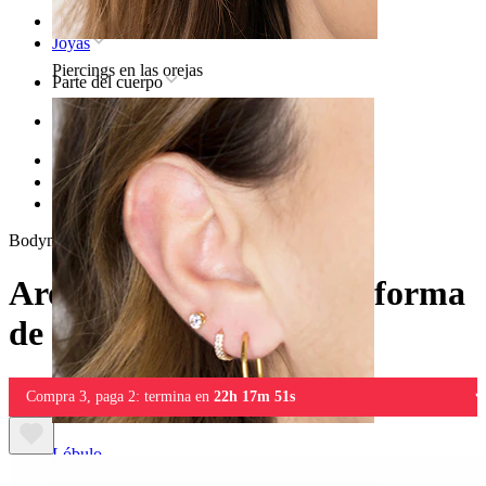
Inicio
Joyas
Piercings en las orejas
Parte del cuerpo
Oreja
Helix
Joya para piercing helix de titanio
Aro clicker de titanio en forma de estrella
Bodymod Trend
Aro clicker de titanio en forma
de estrella
Compra 3, paga 2: termina en
22h 17m 51s
Lóbulo