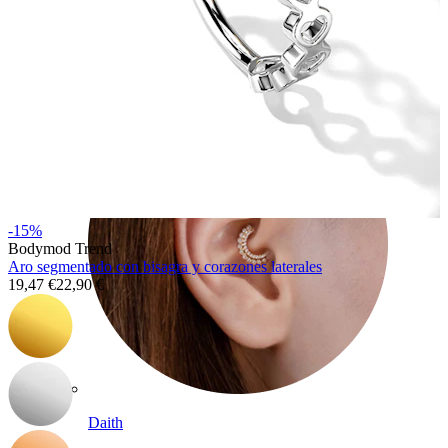
Conch
-15%
Bodymod Trend
Aro segmentado con bisagra y corazones laterales
19,47 €
22,90 €
Daith