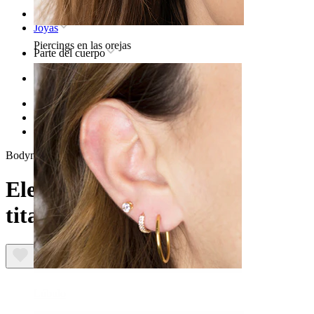
Inicio
Joyas
Piercings en las orejas
Parte del cuerpo
Oreja
Helix
Joya para piercing helix de titanio
Elegante aro facetado de titanio
Bodymod Trend
Elegante aro facetado de
titanio
Lóbulo