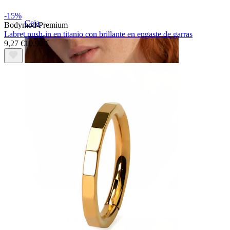
-15%
Ceja
Bodymod Premium
Labret push-in en titanio con brillante en engaste de garras
9,27 €
10,90 €
Dermales