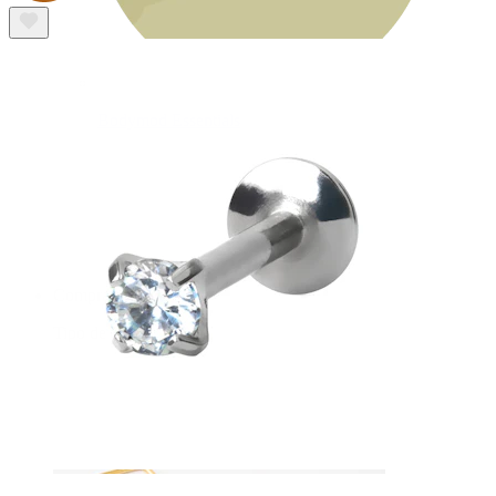
Bodymod Essentials
Compra 4, paga 3
Compra por tipo
Tipo de joya