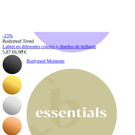
-15%
Bodymod Trend
Labret en diferentes colores y diseños de brillante
5,87 €
6,90 €
Bodymod Moments