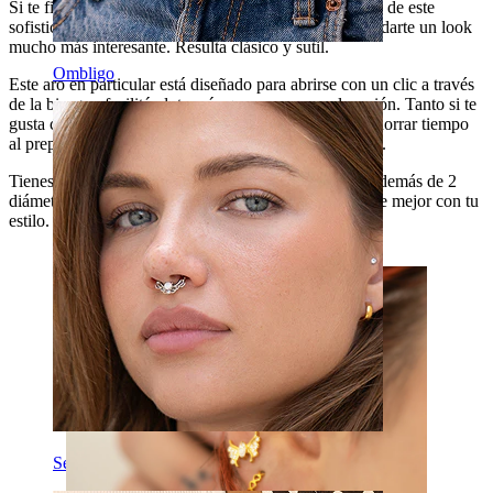
Si te fijas bien, podrás apreciar cómo la circunferencia de este
sofisticado aro de titanio está finamente facetada para darte un look
mucho más interesante. Resulta clásico y sutil.
Ombligo
Este aro en particular está diseñado para abrirse con un clic a través
de la bisagra, facilitándote más que nunca su colocación. Tanto si te
gusta cambiar a menudo de joyas como si necesitas ahorrar tiempo
al preparar tus outfits, este es el método de cierre ideal.
Tienes 4 colores llenos de estilo entre los que elegir, además de 2
diámetros diferentes, así que puedes lucir el que encaje mejor con tu
estilo.
Septum