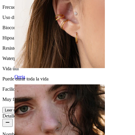
Frecuencia de uso
Uso diario
Biocompatibilidad
Hipoalergénica
Resistencia al agua
Waterproof
Vida útil
Oreja
Puede durar toda la vida
Facilidad de uso
Muy fácil
Leer más
Detalles del producto
Nombre:
Elegante aro facetado de titanio