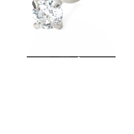
Bodymod Care
Bodymod Premium