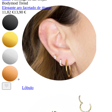
Bodymod Trend
Elegante aro facetado de titanio
11,82 €
13,90 €
Lóbulo