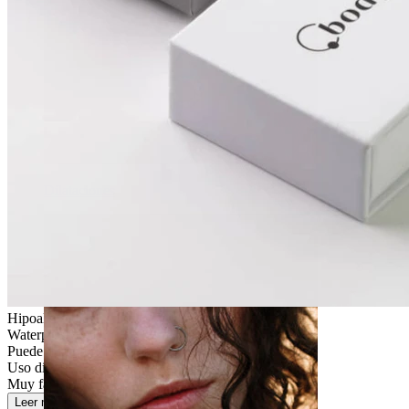
Dilataciones
Hipoalergénica
Waterproof
Puede durar toda la vida
Uso diario
Muy fácil
Leer más