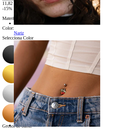
11,82 €
13,90 €
-15%
Material:
Titanio
Color
:
Nariz
Selecciona Color
Grosor de barra
: