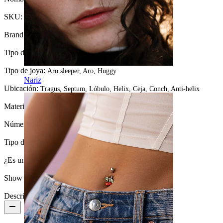
SKU:
Ring-200
Brand:
Bodymod Trend
Tipo de cierre:
Bisagra
Tipo de joya:
Aro sleeper, Aro, Huggy
Nariz
Ubicación:
Tragus, Septum, Lóbulo, Helix, Ceja, Conch, Anti-helix
Material:
Titanio
Número de unidades:
1
Tipo de revestimiento:
Revestimiento de PVD
¿Es una joya con revestimiento?:
Sí, completamente
Show pair option:
Sí
Descripción