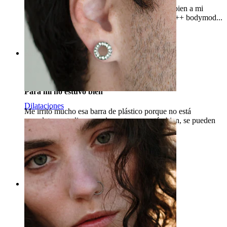
La verdad es que funciona, y la barra se ajusta bien a mi
lengua. Lo tengo en transparente. Perfecto +++++ bodymod...
Adriana
Compra verificada
Rating
Para mí no estuvo bien
Dilataciones
Me irritó mucho esa barra de plástico porque no está
completamente lisa, pero los extremos están bien, se pueden
usar con una barra de titanio.
Carla
Compra verificada
Traducido con IA
Ver original
Rating
El bolígrafo es demasiado corto