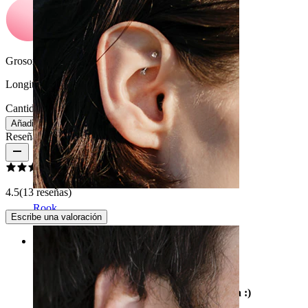
Grosor de barra:
1,6 mm
Longitud:
16 mm
Cantidad: 1
Cambio
Añadir a la bolsa
Reseñas del producto
4.5
(13 reseñas)
Rook
Escribe una valoración
Rating
Bueno para esconder el piercing en la lengua :)