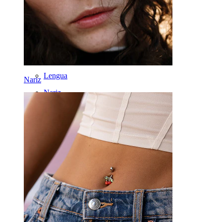
Septum
Oro 14K
Fake Piercings
Labrets
Lengua
Nariz
Nariz
Tragus
Barras
Rook
Daith
Herraduras
Aros
Herramientas