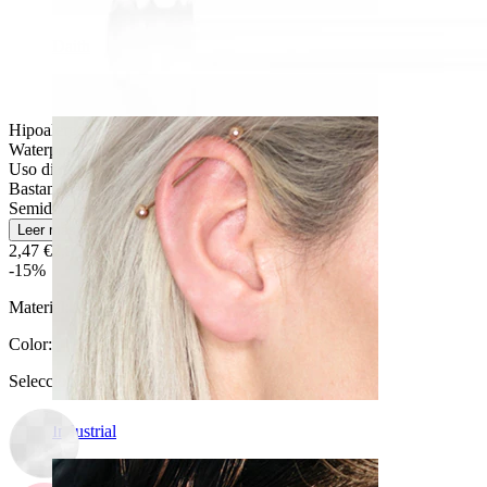
Daith
Hipoalergénica
Waterproof
Uso diario
Bastante fácil
Semiduradera
Leer más
2,47 €
2,90 €
-15%
Material:
Acrílico
Color
:
Selecciona Color
Industrial