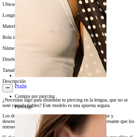
Ubicación:
Lengua
Longitud:
16 mm
Material:
Acrílico
Bola inferior:
6 mm.
Número de unidades:
1
Diseño:
Sencillo
Tamaño de la bola:
6 mm
Descripción
Pezón
Compra por piercing
¿Necesitas algo para disimular tu piercing en la lengua, que no se
note cuando hables? Este modelo es una apuesta segura.
Piercings
Los dos extremos de esta
joya oculta
pueden enroscarse y
desenroscarse, por lo que esta joya es mucho más interesante que los
retenedores para la lengua tradicionales.