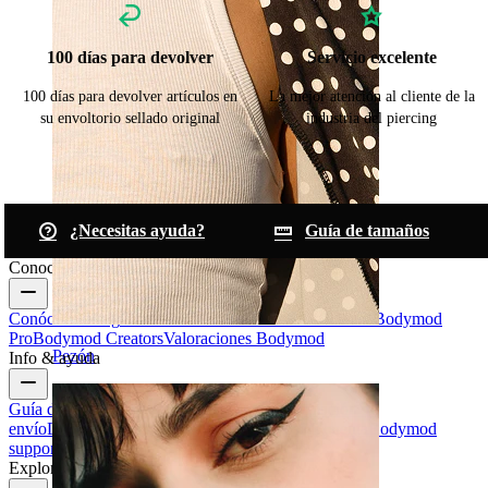
100 días para devolver
Servicio excelente
100 días para devolver artículos en
La mejor atención al cliente de la
su envoltorio sellado original
industria del piercing
¿Necesitas ayuda?
Guía de tamaños
Conoce Bodymod
Conócenos
Blog
Términos & condiciones
Contáctanos
Bodymod
Pro
Bodymod Creators
Valoraciones Bodymod
Pezón
Info & ayuda
Guía de tamaños
Seguimiento de envío
Información de
envío
Devoluciones & cancelaciones
Pagos
Mi cuenta
Bodymod
support
Explora