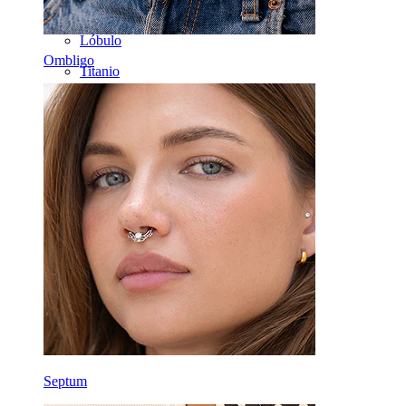
Bananas
Lóbulo
Ombligo
Titanio
Septum