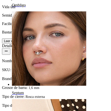
Ombligo
Vida útil
Semiduradera
Facilidad de uso
Bastante fácil
Leer más
Detalles del producto
Nombre:
Retenedor del piercing para la lengua
SKU:
Tongue-1
Brand:
Bodymod Essentials
Grosor de barra:
1,6 mm
Septum
Tipo de cierre:
Rosca externa
Tipo de joya:
Barra