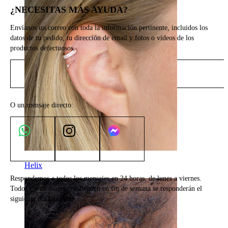
¿NECESITAS MÁS AYUDA?
Envíanos un correo con toda la información pertinente, incluidos los
datos de tu pedido, tu dirección de email y fotos o vídeos de los
productos defectuosos.
Envíanos un email
O un mensaje directo:
Helix
Respondemos a todos los mensajes en 24 horas, de lunes a viernes.
Todos los mensajes que lleguen en fin de semana se responderán el
siguiente día laborable.