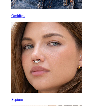
Ombligo
Septum