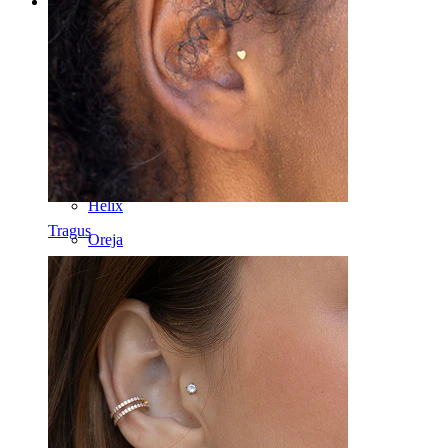
Categorías
Ombligo
Labio
Pezón
Industrial
Dermales
Helix
Tragus
Oreja
Septum
Oro 14K
Fake Piercings
Labrets
Lengua
Nariz