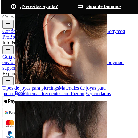
¿Necesitas ayuda?
Guía de tamaños
Conoce Bodymod
Conócenos
Blog
Términos & condiciones
Contáctanos
Bodymod
Pro
Bodymod Creators
Valoraciones Bodymod
Info & ayuda
Guía de tamaños
Seguimiento de envío
Información de
envío
Devoluciones & cancelaciones
Pagos
Mi cuenta
Bodymod
support
Explora
Tipos de joyas para piercings
Materiales de joyas para
Rook
piercings
Problemas frecuentes con Piercings y cuidados