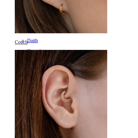
Tragus
Barras
Rook
Daith
Conch
Herraduras
Aros
Herramientas
Bananas
Lóbulo
Titanio