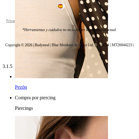
Spain
Privacy policy
Cookie settings
*Herramientas y cuidados no incluidos en la promoción actual.
Copyright © 2026 | Bodymod | Blue Monkeys In Space Ltd. | C 94794 | MT26944223 |
3.1.5
Pezón
Compra por piercing
Piercings