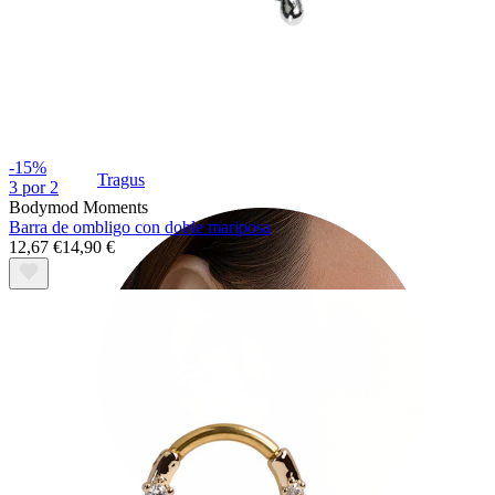
-15%
Tragus
3 por 2
Bodymod Moments
Barra de ombligo con doble mariposa
12,67 €
14,90 €