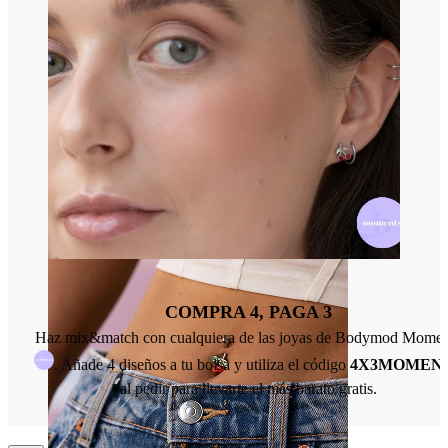
Nariz
COMPRA 4, PAGA 3
Haz mix&match con cualquiera de las joyas de Bodymod Momen
. Añade 4 diseños a tu bolsa y utiliza el código
4X3MOMEN
al pedir para llevarte el más barato gratis.