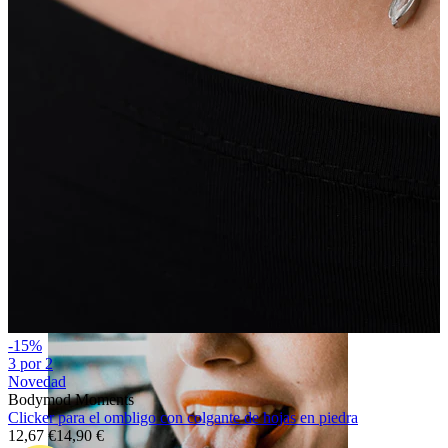
Labio
-15%
3 por 2
Novedad
Bodymod Moments
Clicker para el ombligo con colgante de hojas en piedra
12,67 €
14,90 €