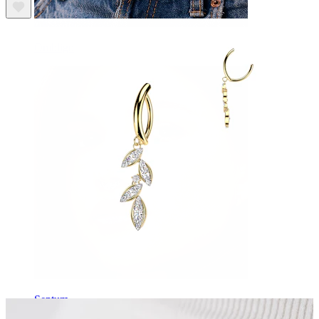
Ombligo
Septum