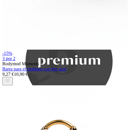
Bodymod Care
-15%
3 por 2
Bodymod Moments
Barra para el ombligo con flor azul
9,27 €
10,90 €
Bodymod Premium