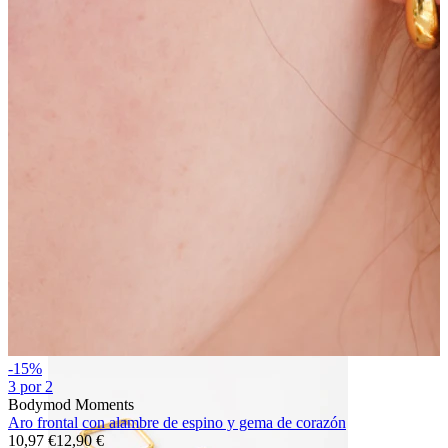
Bodymod Essentials
Compra 4, paga 3
Compra por tipo
Tipo de joya
-15%
3 por 2
Bodymod Moments
Aro frontal con alambre de espino y gema de corazón
10,97 €
12,90 €