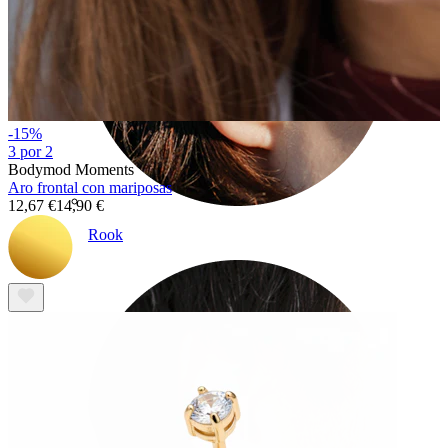
-15%
3 por 2
Bodymod Moments
Aro frontal con mariposas
12,67 €
14,90 €
Rook