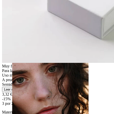
Dilataciones
Muy fácil
Para la mayoría de tipos de piel
Uso moderado
A prueba de salpicaduras
Semiduradera
Leer más
3,32 €
3,90 €
-15%
3 por 2
Material:
Acero quirúrgico