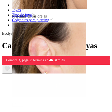
Inicio
Joyas
Tipo de joya
Piercings en las orejas
Colgantes para piercing
Cadena para conectar joyas
Bodymod Moments
Cadena para conectar joyas
Compra 3, paga 2: termina en
4h 31m 3s
Lóbulo