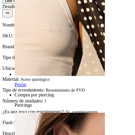
Leer más
Detalles del producto
Nombre:
Cadena para conectar joyas
SKU:
Part-26
Brand:
Bodymod Moments
Tipo de joya:
Cadenas
Ubicación:
Industrial
Material:
Acero quirúrgico
Pezón
Tipo de revestimiento:
Revestimiento de PVD
Compra por piercing
Número de unidades:
1
Piercings
¿Es una joya con revestimiento?:
Sí, completamente
Flash label:
3 por 2
Descripción