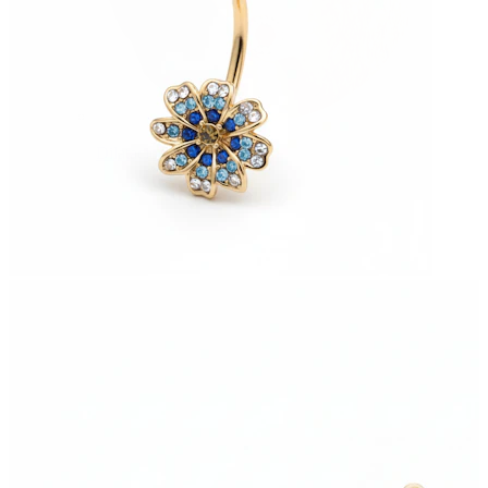
Dilataciones
Joyas de oro 14K
Compra titanio