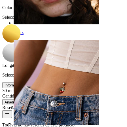
Color
:
Selecciona Color
Nariz
Longitud
:
Selecciona Longitud
Información de tamaños
30 mm
40 mm
Cantidad: 1
Cambio
Añadir a la bolsa
Reseñas del producto
Todavía no hay reseñas de este producto.