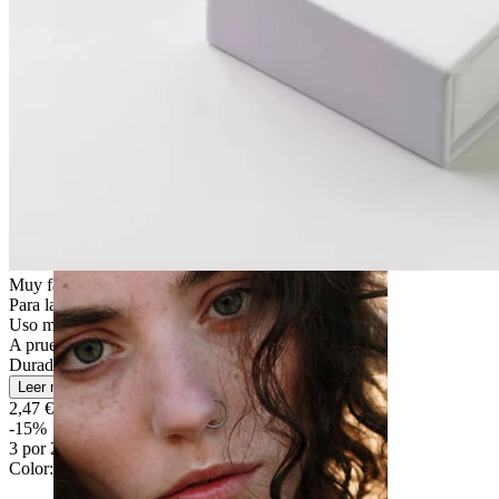
Dilataciones
Muy fácil
Para la mayoría de tipos de piel
Uso moderado
A prueba de salpicaduras
Duradera
Leer más
2,47 €
2,90 €
-15%
3 por 2
Color
: