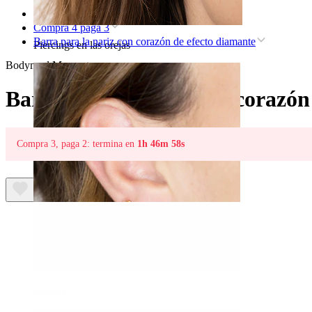
Inicio
Compra 4 paga 3
Barra para la nariz con corazón de efecto diamante
Piercings en las orejas
Bodymod Moments
Barra para la nariz con corazón
Compra 3, paga 2: termina en
1h 46m 58s
Lóbulo