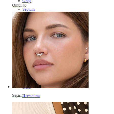
Oreja
Ombligo
Septum
Oro 14K
Fake Piercings
Labrets
Lengua
Nariz
Tragus
Barras
Rook
Daith
Septum
Herraduras
Aros
Herramientas