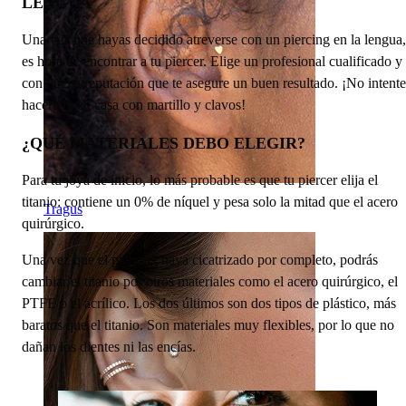
LENGUA
Una vez que hayas decidido atreverse con un piercing en la lengua,
es hora de encontrar a tu piercer. Elige un profesional cualificado y
con buena reputación que te asegure un buen resultado. ¡No intente
hacértelo en casa con martillo y clavos!
¿QUÉ MATERIALES DEBO ELEGIR?
Para tu joya de inicio, lo más probable es que tu piercer elija el
titanio: contiene un 0% de níquel y pesa solo la mitad que el acero
Tragus
quirúrgico.
Una vez que el piercing haya cicatrizado por completo, podrás
cambiar el titanio por otros materiales como el acero quirúrgico, el
PTFE o el acrílico. Los dos últimos son dos tipos de plástico, más
baratos que el titanio. Son materiales muy flexibles, por lo que no
dañan los dientes ni las encías.