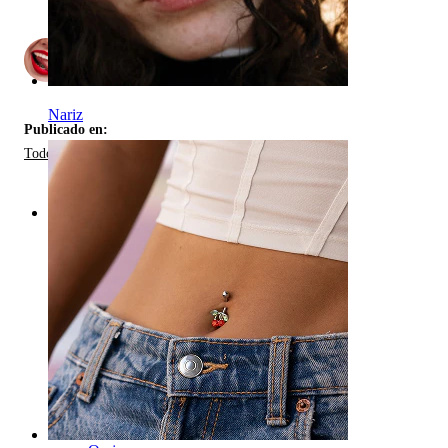
por
2
Nariz
Publicado en:
Todo Sobre Piercings En La Lengua
Categorías
Ombligo
Labio
Pezón
Industrial
Dermales
Helix