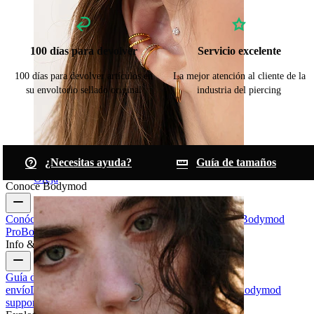
100 días para devolver
Servicio excelente
100 días para devolver artículos en
La mejor atención al cliente de la
su envoltorio sellado original
industria del piercing
¿Necesitas ayuda?
Guía de tamaños
Oreja
Conoce Bodymod
Conócenos
Blog
Términos & condiciones
Contáctanos
Bodymod
Pro
Bodymod Creators
Valoraciones Bodymod
Info & ayuda
Guía de tamaños
Seguimiento de envío
Información de
envío
Devoluciones & cancelaciones
Pagos
Mi cuenta
Bodymod
support