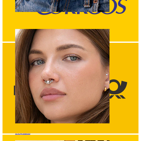
Ombligo
Septum