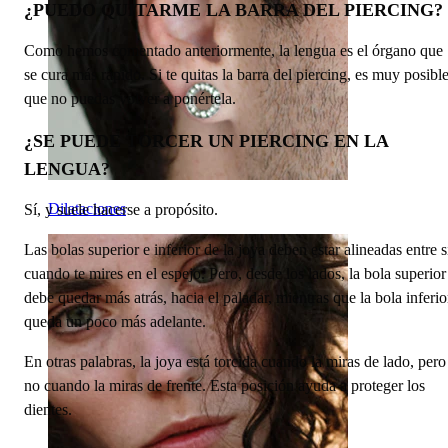
¿PUEDO QUITARME LA BARRA DEL PIERCING?
Como hemos comentado anteriormente, la lengua es el órgano que
se cura más rápido. Si te quitas la barra del piercing, es muy posibl
que no puedas volver a ponértela.
¿SE PUEDE TORCER UN PIERCING EN LA
LENGUA?
Dilataciones
Sí, y suele hacerse a propósito.
Las bolas superior e inferior de la joya deben estar alineadas entre s
cuando te mires en el espejo. Pero, desde los lados, la bola superior
debe quedar más atrás, hacia el paladar, mientras que la bola inferio
queda un poco más adelante.
En otras palabras, la joya está torcida cuando la miras de lado, pero
no cuando la miras de frente. Esta posición ayuda a proteger los
dientes.