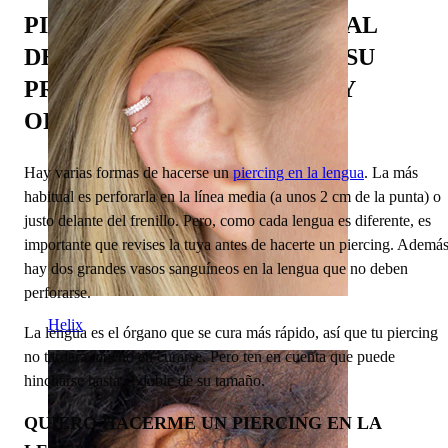
PIERCINGS EN LA LENGUA AL
DESCUBIERTO: DESCUBRE SU
PROCEDIMIENTO, DOLOR Y
OPCIONES DE JOYAS
Hay varias formas de hacerse un
piercing en la lengua
. La más
habitual es perforarla en la línea media (a unos 2 cm de la punta) o
justo delante del frenillo. Pero, como cada lengua es diferente, es
importante que revises la tuya antes de hacerte un piercing. Además
hay dos grandes vasos sanguíneos en la lengua que no deben
perforarse.
Helix
La lengua es el órgano que se cura más rápido, así que tu piercing
no tardará mucho en curarse. Pero ten en cuenta que puede
hincharse hasta el doble de su tamaño.
QUIERO HACERME UN PIERCING EN LA