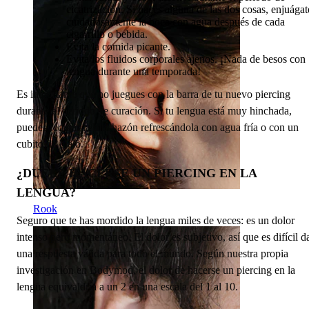
cicatrización. Si haces alguna de las dos cosas, enjuágat
cuidadosamente la boca con agua después de cada
cigarrillo o bebida.
Evita la comida picante.
Evita los fluidos corporales ajenos. ¡Nada de besos con
lengua durante una temporada!
Es importante que no juegues con la barra de tu nuevo piercing
durante el periodo de curación. Si tu lengua está muy hinchada,
puedes reducir la hinchazón refrescándola con agua fría o con un
cubito de hielo.
¿DUELE HACERSE UN PIERCING EN LA
LENGUA?
Rook
Seguro que te has mordido la lengua miles de veces: es un dolor
intenso pero momentáneo. El dolor es subjetivo, así que es difícil d
una respuesta válida para todo el mundo. Según nuestra propia
investigación en Bodymod, el dolor de hacerse un piercing en la
lengua equivaldría a un 2 en una escala del 1 al 10.