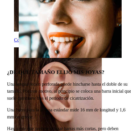
Conch
¿DE QUÉ TAMAÑO ELIJO MIS JOYAS?
Una lengua recién perforada puede hincharse hasta el doble de su
tamaño. Por este motivo, al principio se coloca una barra inicial qu
suele cambiarse tras el periodo de cicatrización.
Una barra para la lengua estándar mide 16 mm de longitud y 1,6
mm de grosor.
Hay gente que prefiere utilizar barras más cortas, pero deben