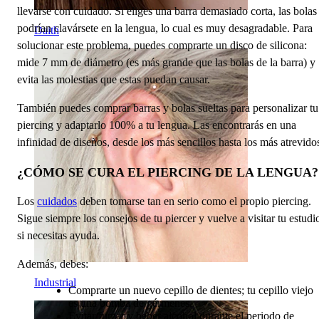
llevarse con cuidado. Si eliges una barra demasiado corta, las bolas
podrían clavársete en la lengua, lo cual es muy desagradable. Para
Daith
solucionar este problema, puedes comprarte un disco de silicona:
mide 7 mm de diámetro (es más grande que las bolas de la barra) y
evita las molestias que estas puedan causar.
También puedes comprar barras y bolas sueltas para personalizar tu
piercing y adaptarlo 100% a tu lengua. Las encontrarás en una
infinidad de diseños, desde los más sencillos hasta los más atrevido
¿CÓMO SE CURA EL PIERCING DE LA LENGUA?
Los
cuidados
deben tomarse tan en serio como el propio piercing.
Sigue siempre los consejos de tu piercer y vuelve a visitar tu estudi
si necesitas ayuda.
Además, debes:
Industrial
Comprarte un nuevo cepillo de dientes; tu cepillo viejo
es una bomba de gérmenes.
Evitar fumar y beber alcohol durante el periodo de