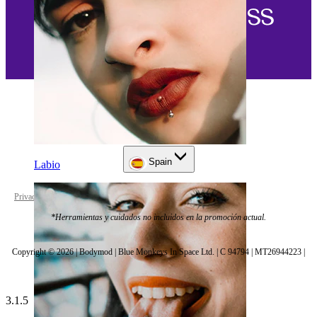
Spain
Labio
Privacy policy
Cookie settings
*Herramientas y cuidados no incluidos en la promoción actual.
Copyright © 2026 | Bodymod | Blue Monkeys In Space Ltd. | C 94794 | MT26944223 |
3.1.5